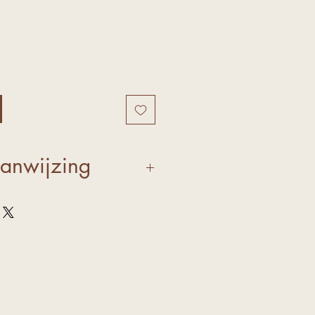
anwijzing
tel door een kleine
n je vloeibare make-up
 op de huid of direct op
empel de make-up
je huid en gebruik
 compacte nylon haren om