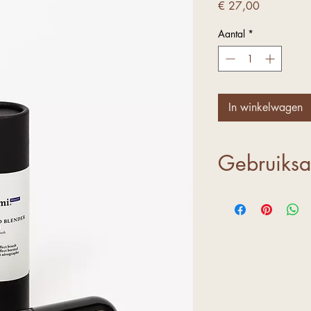
Prijs
€ 27,00
Aantal
*
In winkelwagen
Gebruiksa
Gebruik de bors
hoeveelheid va
aan te brengen
de borstel. St
voorzichtig op 
vervolgens de