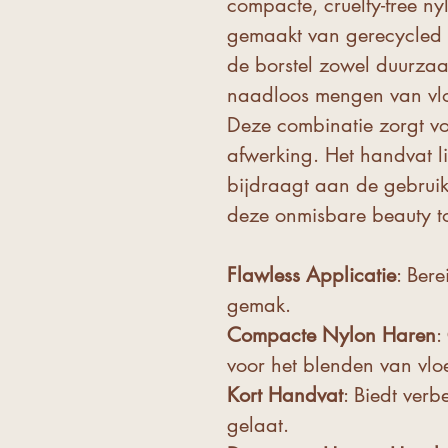
compacte, cruelty-free n
gemaakt van gerecycled 
de borstel zowel duurzaam
naadloos mengen van vlo
Deze combinatie zorgt vo
afwerking. Het handvat l
bijdraagt aan de gebruiks
deze onmisbare beauty to
Flawless Applicatie
: Bere
gemak.
Compacte Nylon Haren
:
voor het blenden van vlo
Kort Handvat
: Biedt verb
gelaat.