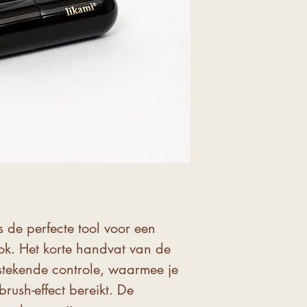
het product gel
een flawless, ge
korte handvat g
controle, voora
rond de contou
Maak daarna c
bewegingen om
in de huid te l
borstel regelma
verlengen en op
behouden.
s de perfecte tool voor een
ook. Het korte handvat van de
tstekende controle, waarmee je
brush-effect bereikt. De