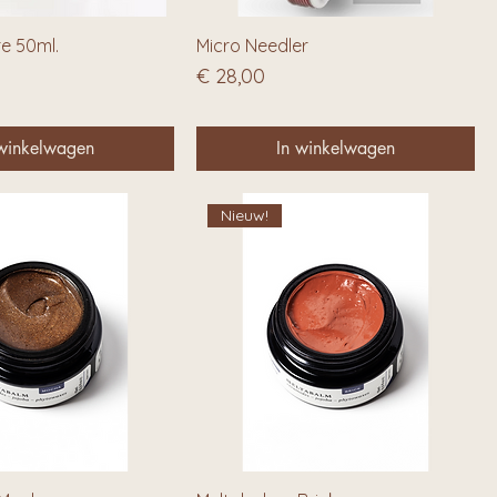
re 50ml.
Micro Needler
Prijs
€ 28,00
 winkelwagen
In winkelwagen
Nieuw!