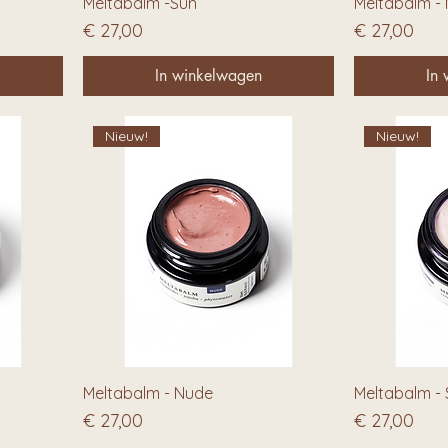
Meltabalm -Sun
Meltabalm -
Prijs
Prijs
€ 27,00
€ 27,00
In winkelwagen
In
Nieuw!
Nieuw!
Meltabalm - Nude
Meltabalm - S
Prijs
Prijs
€ 27,00
€ 27,00