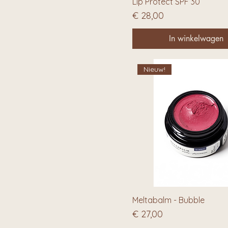
Lip Protect SPF 30
Prijs
€ 28,00
In winkelwagen
Nieuw!
Meltabalm - Bubble
Prijs
€ 27,00