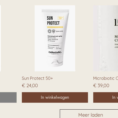
Sun Protect 50+
Microbiotic 
Prijs
Prijs
€ 24,00
€ 39,00
In winkelwagen
In
Meer laden