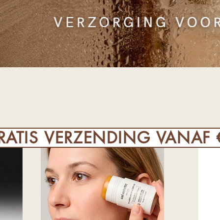
RATIS VERZENDING VANAF €
Nieuw!