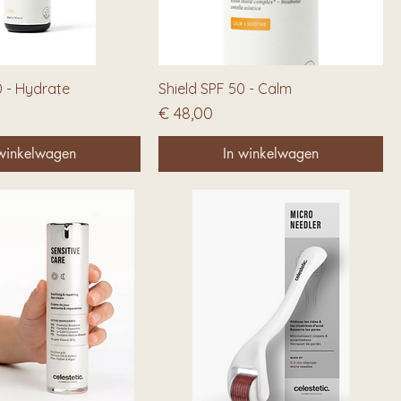
0 - Hydrate
Shield SPF 50 - Calm
Prijs
€ 48,00
 winkelwagen
In winkelwagen