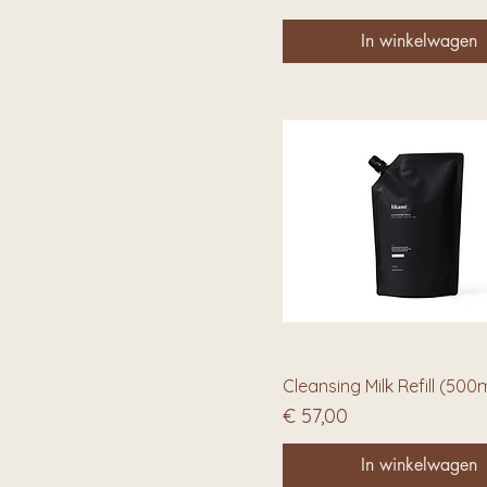
In winkelwagen
Cleansing Milk Refill (500
Prijs
€ 57,00
In winkelwagen