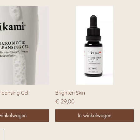
Cleansing Gel
Brighten Skin
Prijs
€ 29,00
 winkelwagen
In winkelwagen