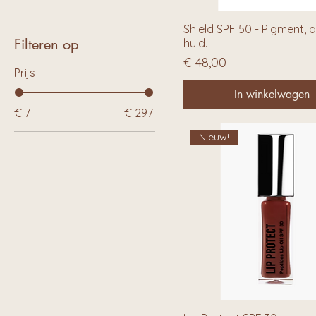
Shield SPF 50 - Pigment, 
Filteren op
huid.
Prijs
€ 48,00
Prijs
In winkelwagen
€ 7
€ 297
Nieuw!