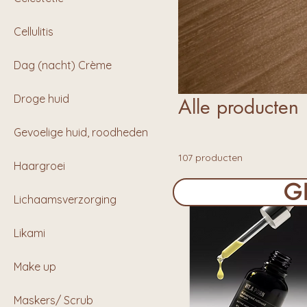
Cellulitis
Dag (nacht) Crème
Droge huid
Alle producten
Gevoelige huid, roodheden
107 producten
Haargroei
G
Lichaamsverzorging
Nieuw!
Likami
Make up
Maskers/ Scrub