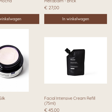
 Mocha
Meltabalm - Brick
Prijs
€ 27,00
 winkelwagen
In winkelwagen
ilk
Facial Intensive Cream Refill
(75ml)
Prijs
€ 45,00