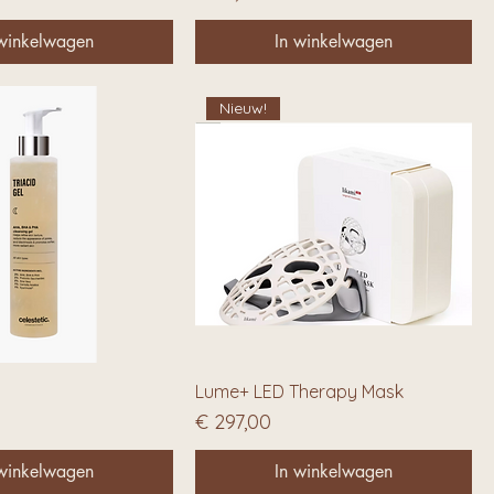
 winkelwagen
In winkelwagen
Nieuw!
Lume+ LED Therapy Mask
Prijs
€ 297,00
 winkelwagen
In winkelwagen