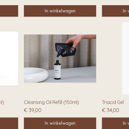
In winkelwagen
In
ml)
Cleansing Oil Refill (150ml)
Triacid Gel
Prijs
Prijs
€ 39,00
€ 34,00
In winkelwagen
In