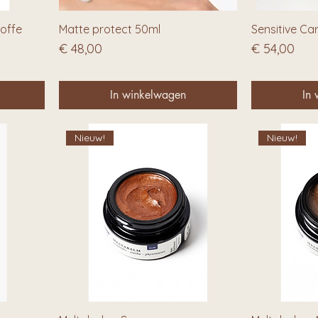
doffe
Matte protect 50ml
Sensitive Ca
Prijs
Prijs
€ 48,00
€ 54,00
In winkelwagen
In
Nieuw!
Nieuw!