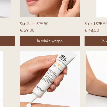
Sun Stick SPF 50
Shield SPF 5
Prijs
Prijs
€ 29,00
€ 48,00
In winkelwagen
In