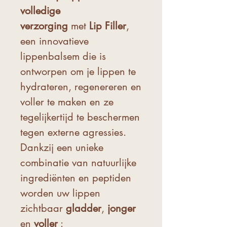
volledige
verzorging
met
Lip Filler
,
een innovatieve
lippenbalsem die is
ontworpen om je lippen te
hydrateren, regenereren en
voller te maken en ze
tegelijkertijd te beschermen
tegen externe agressies.
Dankzij een unieke
combinatie van natuurlijke
ingrediënten en peptiden
worden uw lippen
zichtbaar
gladder
,
jonger
en
voller
: