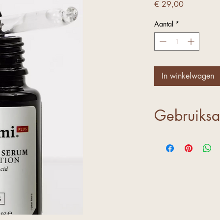
Prijs
€ 29,00
Aantal
*
In winkelwagen
Gebruiksa
Breng 2-4 drup
gezicht en mass
serum volledig 
daarna vochti
olietreatments
ingrediënten v