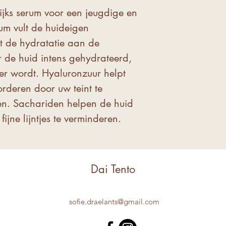
effecten van he
jks serum voor een jeugdige en
Vermijd directe
rum vult de huideigen
en gebruik zon
it de hydratatie aan de
resultaten.
 de huid intens gehydrateerd,
ler wordt. Hyaluronzuur helpt
rderen door uw teint te
en. Sachariden helpen de huid
fijne lijntjes te verminderen.
Dai Tento
sofie.draelants@gmail.com