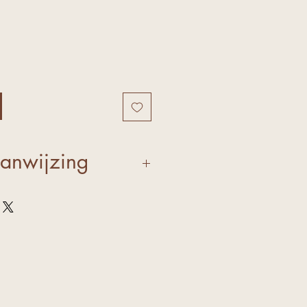
anwijzing
pels aan op een schoon
eer zachtjes in. Laat het
intrekken en breng
nbrengende crèmes en
 aan om de goede
ast te houden en de