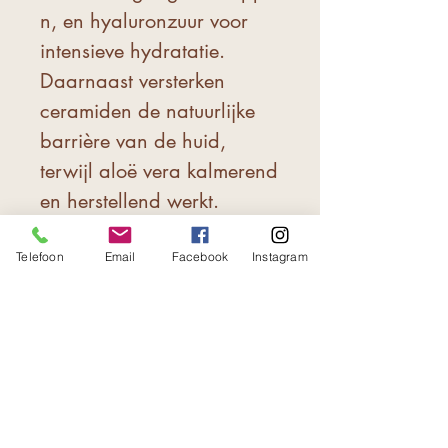
n, en hyaluronzuur voor
intensieve hydratatie.
Daarnaast versterken
ceramiden de natuurlijke
barrière van de huid,
terwijl aloë vera kalmerend
en herstellend werkt.
Arganolie en baobabolie
zijn toegevoegd om de
Telefoon
Email
Facebook
Instagram
huid intensief te voeden,
waardoor deze soepel en
veerkrachtig blijft. Deze
nachtcrème is meer dan
een
huidverzorgingsproduct;