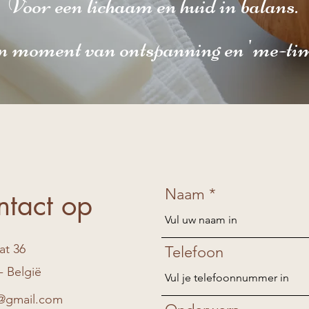
Voor een lichaam en huid in balans.
n moment van ontspanning en 'me-tim
Naam
tact op
at 36
Telefoon
- België
s@gmail.com