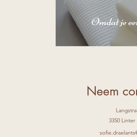
Omdat je ee
Neem con
Langstra
3350 Linter 
sofie.draelant